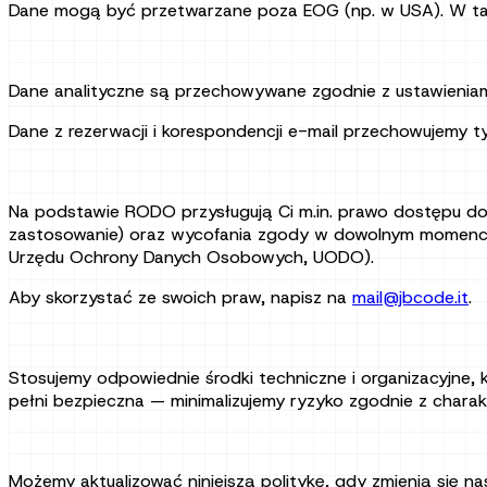
Dane mogą być przetwarzane poza EOG (np. w USA). W ta
Dane analityczne są przechowywane zgodnie z ustawieniami 
Dane z rezerwacji i korespondencji e-mail przechowujemy t
Na podstawie RODO przysługują Ci m.in. prawo dostępu do 
zastosowanie) oraz wycofania zgody w dowolnym momencie 
Urzędu Ochrony Danych Osobowych, UODO).
Aby skorzystać ze swoich praw, napisz na
mail@jbcode.it
.
Stosujemy odpowiednie środki techniczne i organizacyjne, 
pełni bezpieczna — minimalizujemy ryzyko zgodnie z chara
Możemy aktualizować niniejszą politykę, gdy zmienią się na