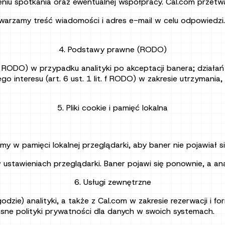
niu spotkania oraz ewentualnej współpracy. Cal.com przetwa
warzamy treść wiadomości i adres e-mail w celu odpowiedzi.
4. Podstawy prawne (RODO)
a RODO) w przypadku analityki po akceptacji banera; działań
o interesu (art. 6 ust. 1 lit. f RODO) w zakresie utrzymani
5. Pliki cookie i pamięć lokalna
 w pamięci lokalnej przeglądarki, aby baner nie pojawiał się
ustawieniach przeglądarki. Baner pojawi się ponownie, a an
6. Usługi zewnętrzne
odzie) analityki, a także z Cal.com w zakresie rezerwacji i
sne polityki prywatności dla danych w swoich systemach.