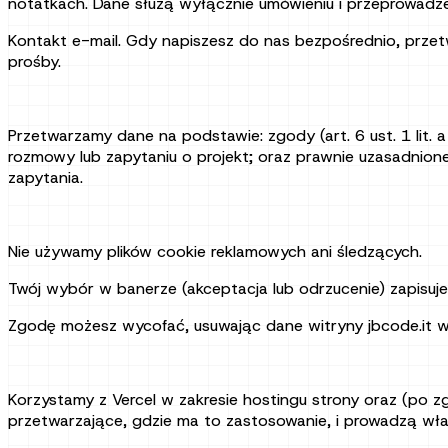
notatkach. Dane służą wyłącznie umówieniu i przeprowadze
Kontakt e-mail. Gdy napiszesz do nas bezpośrednio, przet
prośby.
Przetwarzamy dane na podstawie: zgody (art. 6 ust. 1 lit. 
rozmowy lub zapytaniu o projekt; oraz prawnie uzasadnioneg
zapytania.
Nie używamy plików cookie reklamowych ani śledzących.
Twój wybór w banerze (akceptacja lub odrzucenie) zapisujemy
Zgodę możesz wycofać, usuwając dane witryny jbcode.it w 
Korzystamy z Vercel w zakresie hostingu strony oraz (po zg
przetwarzające, gdzie ma to zastosowanie, i prowadzą wła