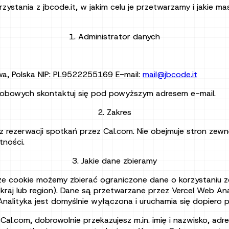
rzystania z jbcode.it, w jakim celu je przetwarzamy i jakie m
1. Administrator danych
wa, Polska NIP: PL9522255169 E-mail:
mail@jbcode.it
 osobowych skontaktuj się pod powyższym adresem e-mail.
2. Zakres
az rezerwacji spotkań przez Cal.com. Nie obejmuje stron zewn
tności.
3. Jakie dane zbieramy
ze cookie możemy zbierać ograniczone dane o korzystaniu ze
(kraj lub region). Dane są przetwarzane przez Vercel Web Ana
 Analityka jest domyślnie wyłączona i uruchamia się dopiero p
l.com, dobrowolnie przekazujesz m.in. imię i nazwisko, adre